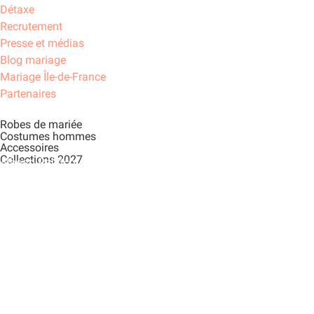
Détaxe
Recrutement
Presse et médias
Blog mariage
Mariage Île-de-France
Partenaires
Robes de mariée
Costumes hommes
Accessoires
Collections 2027
Alberto Palatchi
Curvy
Demetrios Group
Divina Sposa
Lili Pellegrino
Miss Kelly
Paul & Nathalie by Selestia
Paul & Nathalie by Sposa Group
Paul Cherqui Couture