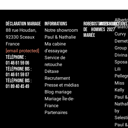
Albert
Déclaration Mariage
Informations
Robes
Costumes
Accessoires
Collections
Palatc
de
hommes
2027
88 rue Houdan,
Notre showroom
Curvy
mariée
92330 Sceaux
Paul & Nathalie
Demet
France
Ma cabine
Group
[email protected]
d'essayage
Divina
Téléphone :
Service de
Sposa
01 46 61 59 06
retouche
Téléphone BIS :
Lili
Détaxe
01 46 61 59 07
Pelleg
Recrutement
Téléphone BIS :
Miss
Presse et médias
01 89 40 45 49
Kelly
Blog mariage
Paul &
Mariage Île-de-
Nathal
France
by
Partenaires
Selest
Paul &