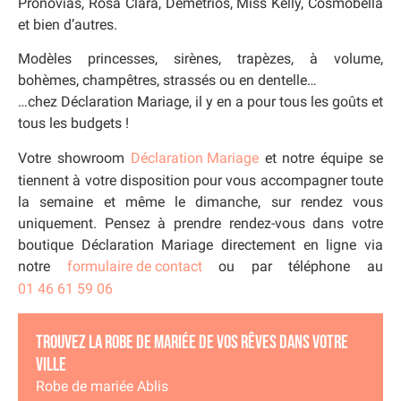
Pronovias, Rosa Clara, Demetrios, Miss Kelly, Cosmobella
et bien d’autres.
Modèles princesses, sirènes, trapèzes, à volume,
bohèmes, champêtres, strassés ou en dentelle…
…chez Déclaration Mariage, il y en a pour tous les goûts et
tous les budgets !
Votre showroom
Déclaration Mariage
et notre équipe se
tiennent à votre disposition pour vous accompagner toute
la semaine et même le dimanche, sur rendez vous
uniquement. Pensez à prendre rendez-vous dans votre
boutique Déclaration Mariage directement en ligne via
notre
formulaire de contact
ou par téléphone au
01 46 61 59 06
Trouvez la robe de mariée de vos rêves dans votre
ville
Robe de mariée Ablis