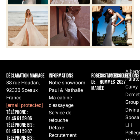
Albert
Déclaration Mariage
Informations
Robes
Costumes
Accessoires
Collections
Palatc
de
hommes
2027
88 rue Houdan,
Notre showroom
Curvy
mariée
92330 Sceaux
Paul & Nathalie
Demet
France
Ma cabine
Group
[email protected]
d'essayage
Divina
Téléphone :
Service de
Sposa
01 46 61 59 06
retouche
Téléphone BIS :
Lili
Détaxe
01 46 61 59 07
Pelleg
Recrutement
Téléphone BIS :