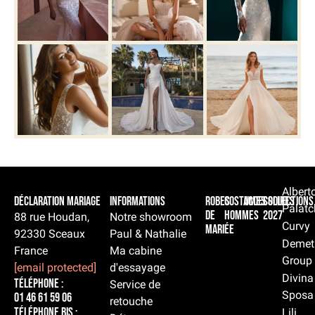
Albert
Déclaration Mariage
Informations
Robes
Costumes
Accessoires
Collections
Palatc
de
hommes
2027
88 rue Houdan,
Notre showroom
Curvy
mariée
92330 Sceaux
Paul & Nathalie
Demet
France
Ma cabine
Group
[email protected]
d'essayage
Divina
Téléphone :
Service de
Sposa
01 46 61 59 06
retouche
Téléphone BIS :
Lili