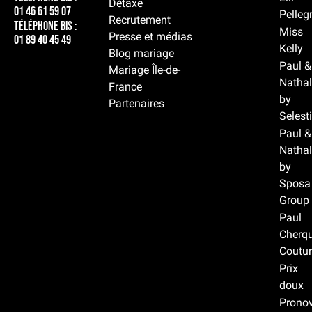
Détaxe
01 46 61 59 07
Pelleg
Recrutement
Téléphone BIS :
Miss
Presse et médias
01 89 40 45 49
Kelly
Blog mariage
Paul &
Mariage Île-de-
Nathal
France
by
Partenaires
Selest
Paul &
Nathal
by
Sposa
Group
Paul
Cherqu
Coutur
Prix
doux
Prono