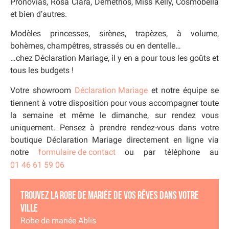
Pronovias, Rosa Clara, Demetrios, Miss Kelly, Cosmobella
et bien d’autres.
Modèles princesses, sirènes, trapèzes, à volume,
bohèmes, champêtres, strassés ou en dentelle…
…chez Déclaration Mariage, il y en a pour tous les goûts et
tous les budgets !
Votre showroom
Déclaration Mariage
et notre équipe se
tiennent à votre disposition pour vous accompagner toute
la semaine et même le dimanche, sur rendez vous
uniquement. Pensez à prendre rendez-vous dans votre
boutique Déclaration Mariage directement en ligne via
notre
formulaire de contact
ou par téléphone au
01 46 61 59 06
Trouvez la robe de mariée de vos rêves dans votre
ville
Robe de mariée Ablis