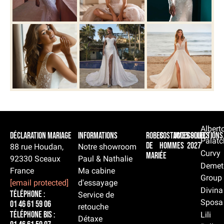
Albert
Déclaration Mariage
Informations
Robes
Costumes
Accessoires
Collections
Palatc
de
hommes
2027
88 rue Houdan,
Notre showroom
Curvy
mariée
92330 Sceaux
Paul & Nathalie
Demet
France
Ma cabine
Group
[email protected]
d'essayage
Divina
Téléphone :
Service de
Sposa
01 46 61 59 06
retouche
Téléphone BIS :
Lili
Détaxe