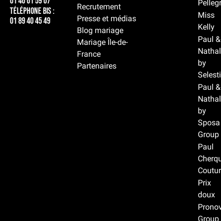
01 46 61 59 07
Pelleg
Recrutement
Téléphone BIS :
Miss
Presse et médias
01 89 40 45 49
Kelly
Blog mariage
Paul &
Mariage Île-de-
Nathal
France
by
Partenaires
Selest
Paul &
Nathal
by
Sposa
Group
Paul
Cherqu
Coutur
Prix
doux
Prono
Group