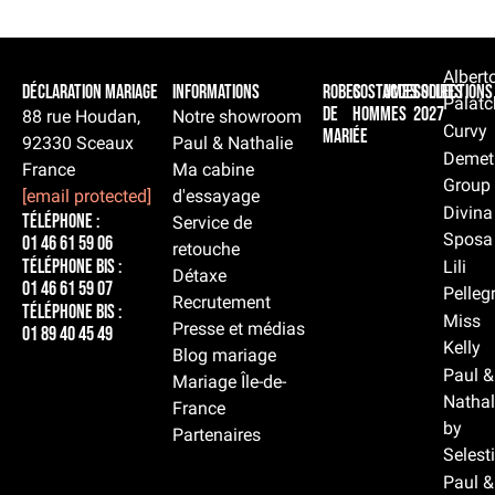
Albert
Déclaration Mariage
Informations
Robes
Costumes
Accessoires
Collections
Palatc
de
hommes
2027
88 rue Houdan,
Notre showroom
Curvy
mariée
92330 Sceaux
Paul & Nathalie
Demet
France
Ma cabine
Group
[email protected]
d'essayage
Divina
Téléphone :
Service de
Sposa
01 46 61 59 06
retouche
Téléphone BIS :
Lili
Détaxe
01 46 61 59 07
Pelleg
Recrutement
Téléphone BIS :
Miss
Presse et médias
01 89 40 45 49
Kelly
Blog mariage
Paul &
Mariage Île-de-
Nathal
France
by
Partenaires
Selest
Paul &