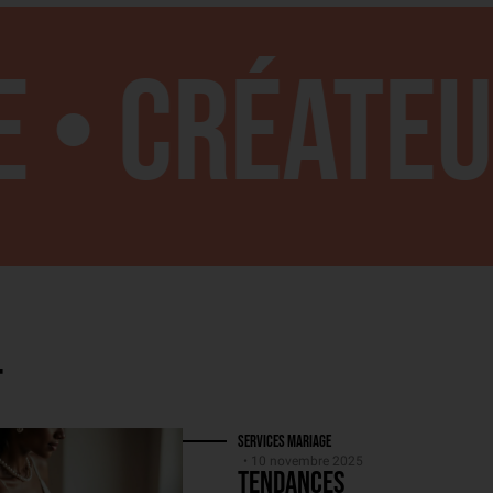
 Créateur 
t
Services Mariage
• 10 novembre 2025
Tendances
bijoux mariage