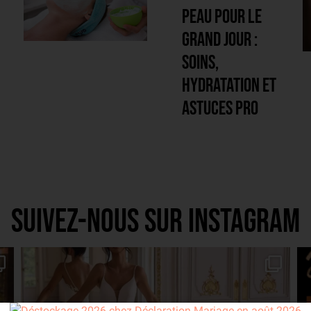
grand jour :
soins,
hydratation et
astuces pro
Suivez-nous sur Instagram