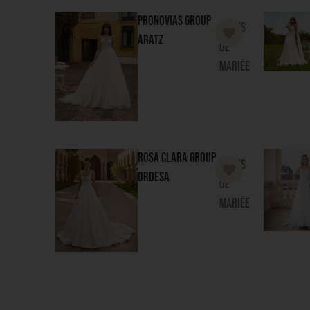
Aratz
de
mariée
Rosa Clara Group
Robes
Ordesa
de
mariée