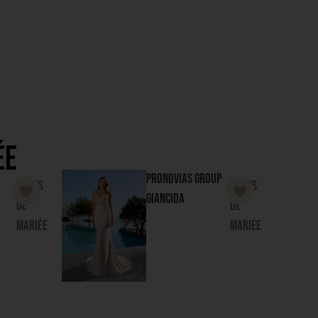
ée
Pronovias Group
Robes
Robes
Giancida
de
de
mariée
mariée
up
Rosa Clara Group
Robes
Robes