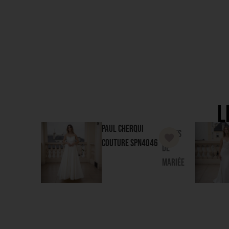
L
Paul Cherqui
Robes
Couture
SPN4046
de
mariée
Pronovias Group
Robes