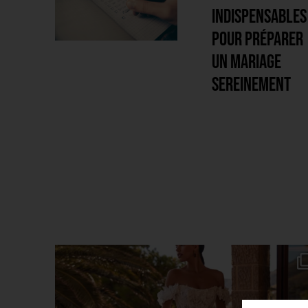
pour préparer
un mariage
 votre
sereinement
ur