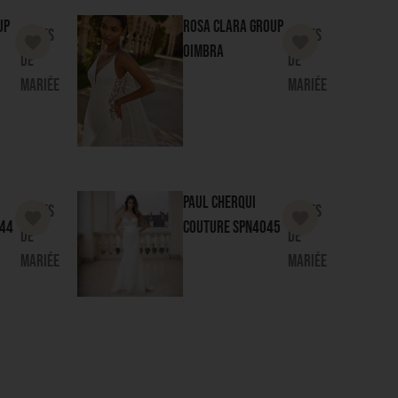
Oimbra
de
de
mariée
mariée
Paul Cherqui
Robes
Robes
44
Couture
SPN4045
de
de
mariée
mariée