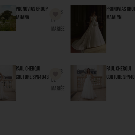
Jahana
Maialyn
de
mariée
Paul Cherqui
Paul Cherqui
Robes
Couture
SPN4043
Couture
SPN40
de
mariée