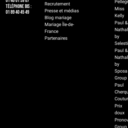
01 46 61 59 07
Pelleg
Recrutement
Téléphone BIS :
Miss
Presse et médias
01 89 40 45 49
Kelly
Blog mariage
Paul &
Mariage Île-de-
Nathal
France
by
Partenaires
Selest
Paul &
Nathal
by
Sposa
Group
Paul
Cherqu
Coutur
Prix
doux
Prono
Group