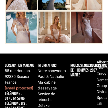
Albert
Déclaration Mariage
Informations
Robes
Costumes
Accessoires
Collections
Palatc
de
hommes
2027
88 rue Houdan,
Notre showroom
Curvy
mariée
92330 Sceaux
Paul & Nathalie
Demet
France
Ma cabine
Group
[email protected]
d'essayage
Divina
Téléphone :
Service de
Sposa
01 46 61 59 06
retouche
Téléphone BIS :
Lili
Détaxe