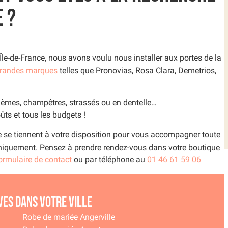
 ?
 Île-de-France, nous avons voulu nous installer aux portes de la
grandes marques
telles que Pronovias, Rosa Clara, Demetrios,
hèmes, champêtres, strassés ou en dentelle…
ûts et tous les budgets !
e se tiennent à votre disposition pour vous accompagner toute
niquement. Pensez à prendre rendez-vous dans votre boutique
ormulaire de contact
ou par téléphone au
01 46 61 59 06
ves dans votre ville
Robe de mariée Angerville