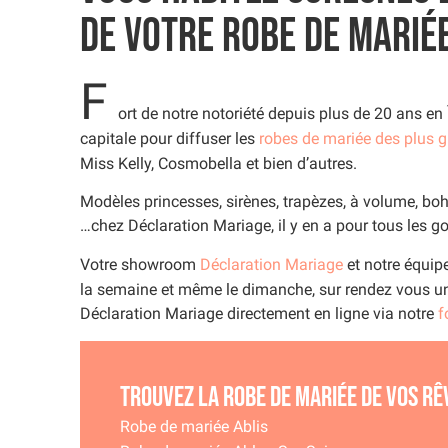
de votre robe de mariée
F
ort de notre notoriété depuis plus de 20 ans en
capitale pour diffuser les
robes de mariée des plus 
Miss Kelly, Cosmobella et bien d’autres.
Modèles princesses, sirènes, trapèzes, à volume, bo
…chez Déclaration Mariage, il y en a pour tous les go
Votre showroom
Déclaration Mariage
et notre équip
la semaine et même le dimanche, sur rendez vous u
Déclaration Mariage directement en ligne via notre
f
Trouvez la robe de mariée de vos rê
Robe de mariée Ablis