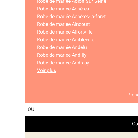
Robe de mariée Ablon Sur Seine
Robe de mariée Achères
Robe de mariée Achères-la-forêt
Robe de mariée Aincourt
Robe de mariée Alfortville
Robe de mariée Ambleville
Robe de mariée Andelu
Robe de mariée Andilly
Robe de mariée Andrésy
Voir plus
Pren
Co