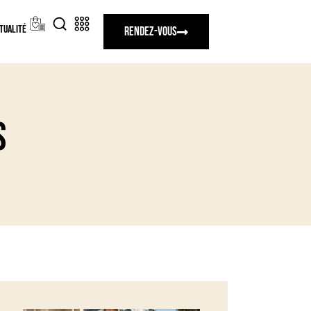
tualité
Rendez-vous
s