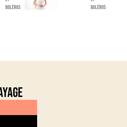
boléros
boléros
ayage