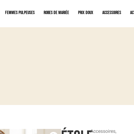
Femmes pulpeuses
Robes de mariée
Prix doux
Accessoires
Ac
ges privés sur rendez-vous uniquement
Accessoires
,