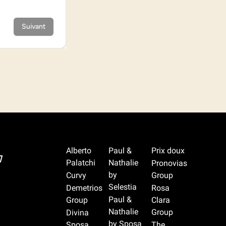
Alberto
Paul &
Prix doux
7
Palatchi
Nathalie
Pronovias
by
Curvy
Group
Selestia
Demetrios
Rosa
Paul &
Group
Clara
Nathalie
Group
Divina
by Sposa
Sposa
The