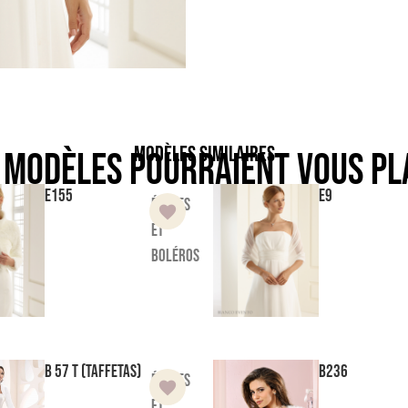
Modèles similaires
 modèles pourraient vous pl
E155
E9
Étoles
et
boléros
B 57 T (taffetas)
B236
Étoles
et