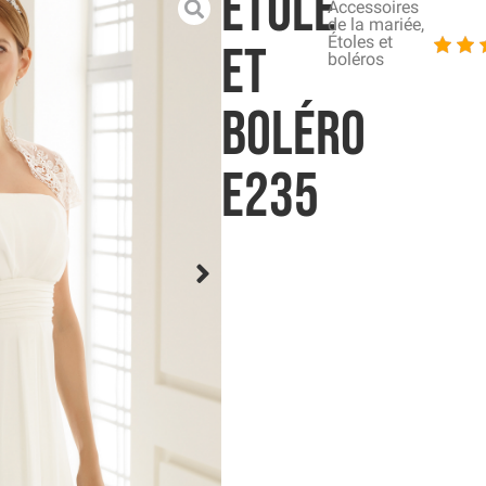
Étole
Accessoires
de la mariée
,
Étoles et
et
boléros
boléro
E235