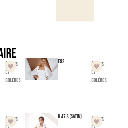
aire
E92
Étoles
Étoles
et
et
boléros
boléros
B 47 S (satin)
Étoles
Étoles
et
et