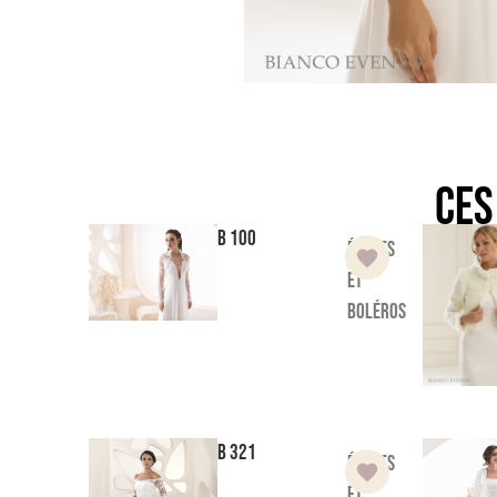
Ces
B 100
Étoles
et
boléros
B 321
Étoles
et