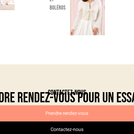
boléros
Contactez-nous
dre rendez-vous pour un ess
Prendre rendez-vous
Contactez-nous