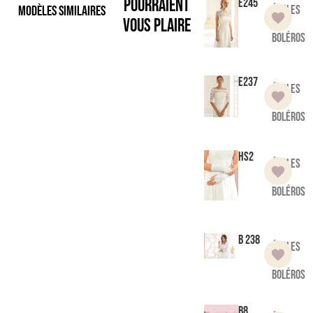
pourraient
E245
Modèles similaires
Étoles
vous plaire
et
boléros
E237
Étoles
et
boléros
HS2
Étoles
et
boléros
B 238
Étoles
et
boléros
B8