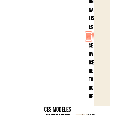
on
na
lis
és
Se
rv
ice
re
to
uc
he
Ces modèles