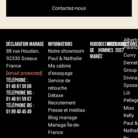
Contactez-nous
Albert
Déclaration Mariage
Informations
Robes
Costumes
Accessoires
Collections
Palatc
de
hommes
2027
88 rue Houdan,
Notre showroom
Curvy
mariée
92330 Sceaux
Paul & Nathalie
Demet
France
Ma cabine
Group
[email protected]
d'essayage
Divina
Téléphone :
Service de
Sposa
01 46 61 59 06
retouche
Téléphone BIS :
Lili
Détaxe
01 46 61 59 07
Pelleg
Recrutement
Téléphone BIS :
Miss
Presse et médias
01 89 40 45 49
Kelly
Blog mariage
Paul &
Mariage Île-de-
Nathal
France
by