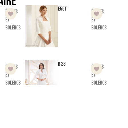
aire
E55T
Étoles
Étoles
et
et
boléros
boléros
B 28
Étoles
Étoles
et
et
boléros
boléros