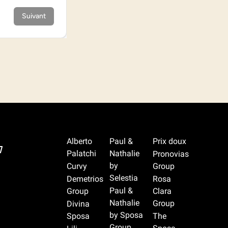
Alberto
Paul &
Prix doux
7
Palatchi
Nathalie
Pronovias
by
Curvy
Group
Selestia
Demetrios
Rosa
Paul &
Group
Clara
Nathalie
Group
Divina
by Sposa
Sposa
The
Group