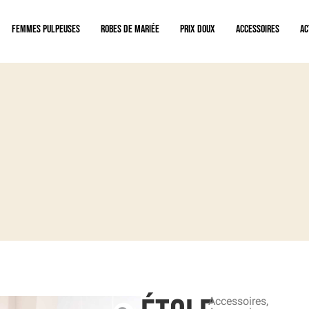
Femmes pulpeuses
Robes de mariée
Prix doux
Accessoires
Ac
ges privés sur rendez-vous uniquement
Accessoires
,