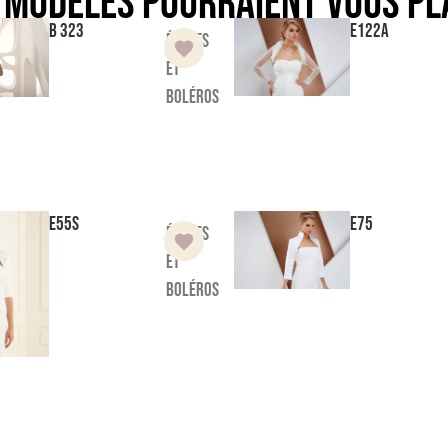
 modèles pourraient vous pl
B 323
E122A
Étoles
et
boléros
E55S
E75
Étoles
et
boléros