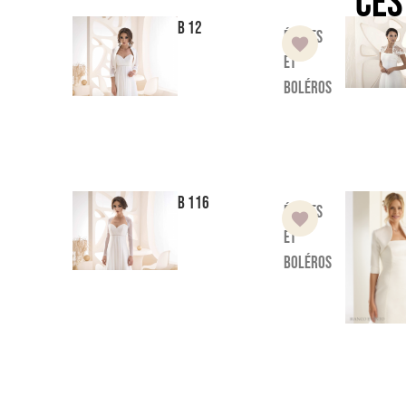
Ces
B 12
Étoles
et
boléros
B 116
Étoles
et
boléros