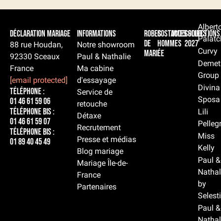
Albert
Déclaration Mariage
Informations
Robes
Costumes
Accessoires
Collections
Palatc
de
hommes
2027
88 rue Houdan,
Notre showroom
Curvy
mariée
92330 Sceaux
Paul & Nathalie
Demet
France
Ma cabine
Group
[email protected]
d'essayage
Divina
Téléphone :
Service de
Sposa
01 46 61 59 06
retouche
Téléphone BIS :
Lili
Détaxe
01 46 61 59 07
Pelleg
Recrutement
Téléphone BIS :
Miss
Presse et médias
01 89 40 45 49
Kelly
Blog mariage
Paul &
Mariage Île-de-
Nathal
France
by
Partenaires
Selest
Paul &
Nathal