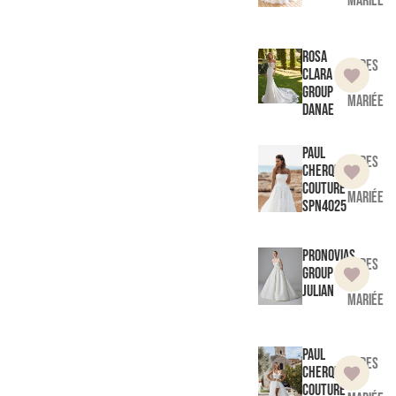
mariée
Rosa
Robes
Clara
de
Group
mariée
Danae
Paul
Robes
Cherqui
de
Couture
mariée
SPN4025
Pronovias
Robes
Group
de
Julian
mariée
Paul
Robes
Cherqui
de
Couture