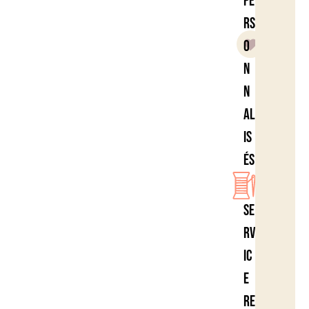
pe
rs
o
n
n
al
is
és
Se
rv
ic
e
re