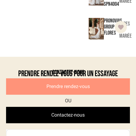
mariée
SPN4004
Pronovias
Robes
Group
de
Flores
mariée
Contactez-nous
Prendre rendez-vous pour un essayage
Prendre rendez-vous
Contactez-nous