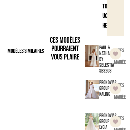
to
uc
he
Ces modèles
pourraient
Paul &
Modèles similaires
Robes
Nathalie
vous plaire
de
by
mariée
Selestia
SB3208
Pronovias
Robes
Group
de
Kaling
mariée
Pronovias
Robes
Group
de
Lygia