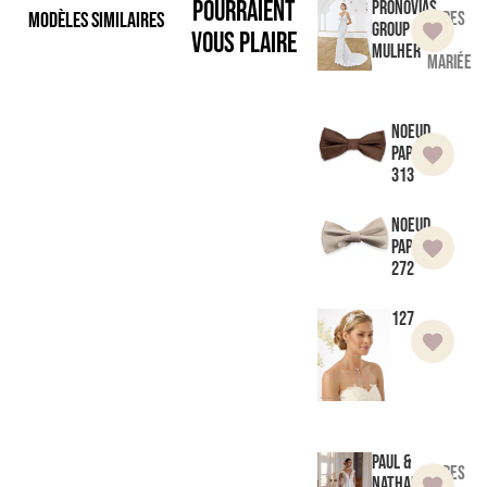
pourraient
Pronovias
Modèles similaires
Robes
Group
vous plaire
de
Mulher
mariée
Noeud
Papillon
313
Noeud
Papillon
272
127
Paul &
Robes
Nathalie