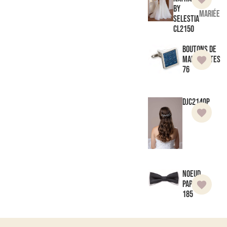
de
by
mariée
Selestia
CL2150
Boutons de
manchettes
76
DJC214OP
Noeud
Papillon
185