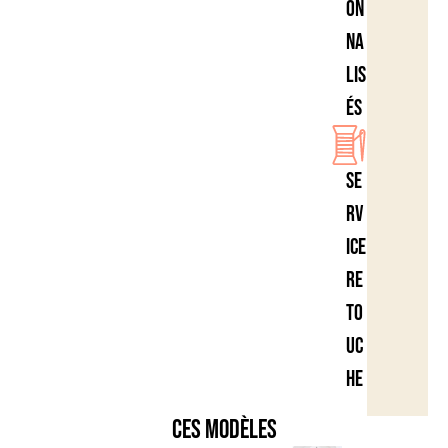
on
na
lis
és
Se
rv
ice
re
to
uc
he
Ces modèles