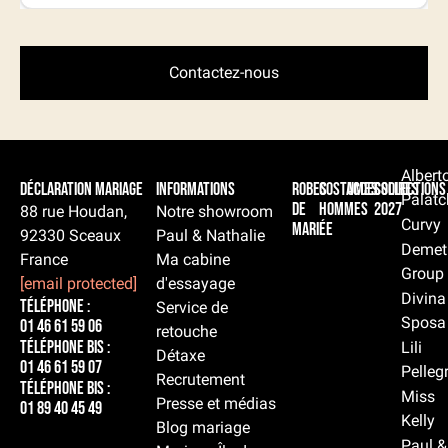
Contactez-nous
Albert
Déclaration Mariage
Informations
Robes
Costumes
Accessoires
Collections
Palatc
de
hommes
2027
88 rue Houdan,
Notre showroom
Curvy
mariée
92330 Sceaux
Paul & Nathalie
Demet
France
Ma cabine
Group
[email protected]
d'essayage
Divina
Téléphone :
Service de
Sposa
01 46 61 59 06
retouche
Téléphone BIS :
Lili
Détaxe
01 46 61 59 07
Pelleg
Recrutement
Téléphone BIS :
Miss
Presse et médias
01 89 40 45 49
Kelly
Blog mariage
Paul &