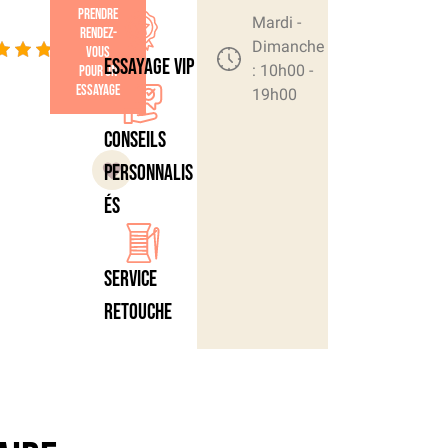
Prendre
4.9/5
Mardi -
rendez-
- (15
Dimanche
vous
Essayage VIP
: 10h00 -
pour un
votes)
essayage
19h00
Conseils
personnalis
és
Service
retouche