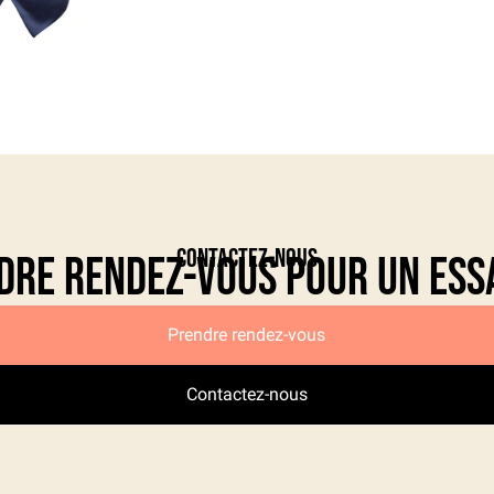
Contactez-nous
dre rendez-vous pour un ess
Prendre rendez-vous
Contactez-nous