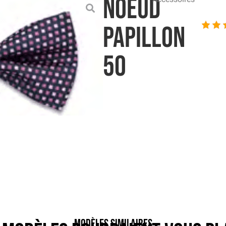
Noeud
Papillon
50
Modèles similaires