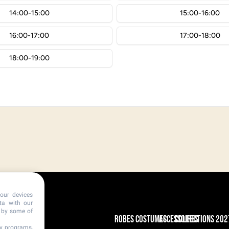
our devices
ata with our
d by some of
ns
Robes
Costumes
Accessoires
Collections 202
ty programs,