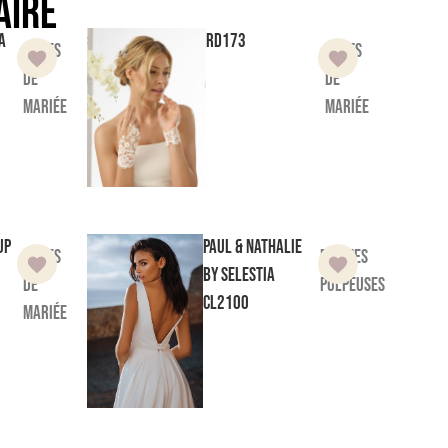
aire
a
RD173
Robes
Gants
de
de
mariée
mariée
up
Paul & Nathalie
Robes
Femmes
by Selestia
de
Pulpeuses
CL2100
mariée