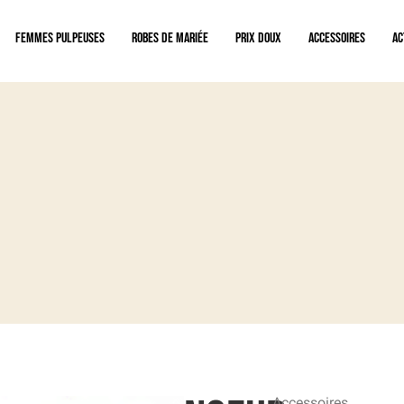
Femmes pulpeuses
Robes de mariée
Prix doux
Accessoires
Ac
ges privés sur rendez-vous uniquement
Accessoires