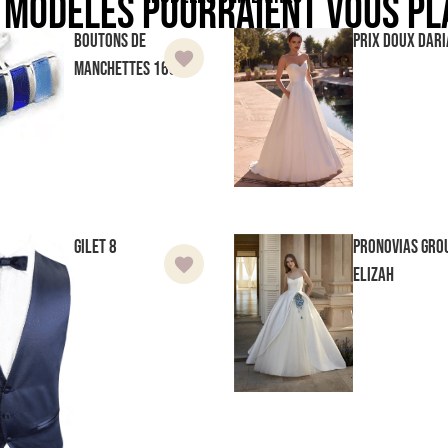
 modèles pourraient vous pl
Boutons de
Prix doux
Dari
manchettes 163
Gilet 8
Pronovias Gro
Elizah