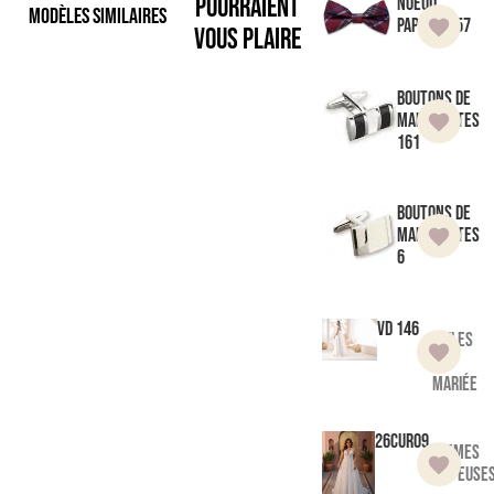
pourraient
Noeud
Modèles similaires
Papillon 57
vous plaire
Boutons de
manchettes
161
Boutons de
manchettes
6
VD 146
Voiles
de
mariée
26CUR09
Femmes
Pulpeuse