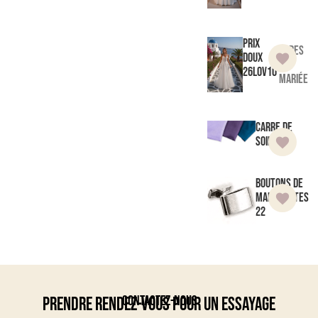
Prix
Robes
doux
de
26LOV10
mariée
Carre de
soie 9
Boutons de
manchettes
22
Contactez-nous
Prendre rendez-vous pour un essayage