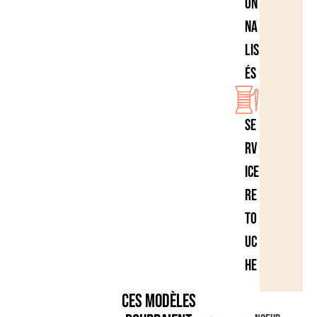
on
na
lis
és
Se
rv
ice
re
to
uc
he
Ces modèles