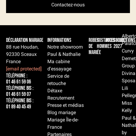
Contactez-nous
Albert
Déclaration Mariage
Informations
Robes
Costumes
Accessoires
Collections
Palatc
de
hommes
2027
88 rue Houdan,
Notre showroom
Curvy
mariée
92330 Sceaux
Paul & Nathalie
Demet
France
Ma cabine
Group
[email protected]
d'essayage
Divina
Téléphone :
Service de
Sposa
01 46 61 59 06
retouche
Téléphone BIS :
Lili
Détaxe
01 46 61 59 07
Pelleg
Recrutement
Téléphone BIS :
Miss
Presse et médias
01 89 40 45 49
Kelly
Blog mariage
Paul &
Mariage Île-de-
Nathal
France
by
Partenaires