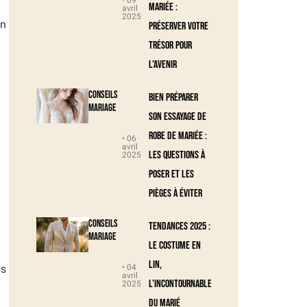
• 09
mariée :
avril
2025
en
préserver votre
trésor pour
l’avenir
Conseils
Bien préparer
Mariage
son essayage de
robe de mariée :
• 06
avril
les questions à
2025
poser et les
pièges à éviter
Conseils
Tendances 2025 :
Mariage
le costume en
lin,
• 04
us
avril
l’incontournable
2025
du marié