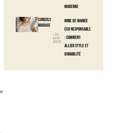
moderne
Conseils
Robe de mariée
Mariage
éco-responsable
• 03
: comment
avril
2025
allier style et
durabilité
er