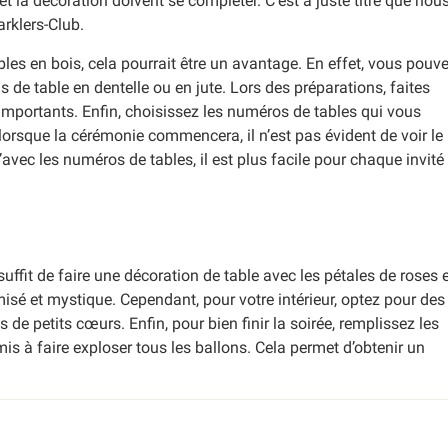
t la décoration doivent se compléter. C’est à juste titre que nou
arklers-Club.
bles en bois, cela pourrait être un avantage. En effet, vous pouv
s de table en dentelle ou en jute. Lors des préparations, faites
 importants. Enfin, choisissez les numéros de tables qui vous
t, lorsque la cérémonie commencera, il n’est pas évident de voir le
’avec les numéros de tables, il est plus facile pour chaque invité
uffit de faire une décoration de table avec les pétales de roses 
tamisé et mystique. Cependant, pour votre intérieur, optez pour des
de petits cœurs. Enfin, pour bien finir la soirée, remplissez les
mis à faire exploser tous les ballons. Cela permet d’obtenir un