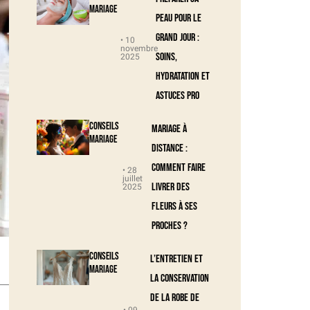
Mariage
peau pour le
grand jour :
• 10
novembre
soins,
2025
hydratation et
astuces pro
Conseils
Mariage à
Mariage
distance :
comment faire
• 28
juillet
livrer des
2025
fleurs à ses
proches ?
Conseils
L’entretien et
Mariage
la conservation
de la robe de