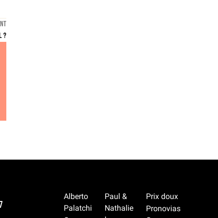
ANT
l ?
Alberto
Paul &
Prix doux
7
Palatchi
Nathalie
Pronovias