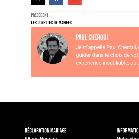
PRÉCÉDENT
Les Lunettes de mariées
Paul Cherqui
Je m'appelle Paul Cherqui, 
guider dans le choix de vot
expérience inoubliable, o
Déclaration Mariage
Informatio
88 rue Houdan,
Notre sh