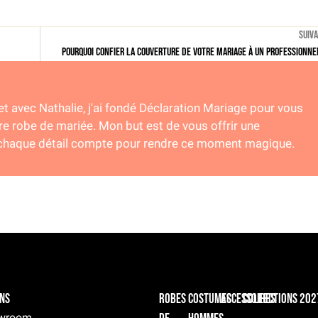
SUIV
Pourquoi confier la couverture de votre mariage à un professionne
et avec Nathalie, j'ai fondé Déclaration Mariage pour vous
re robe de mariée. Mon but est de vous offrir une
ù chaque détail compte pour rendre ce moment magique.
ns
Robes
Costumes
Accessoires
Collections 202
owroom