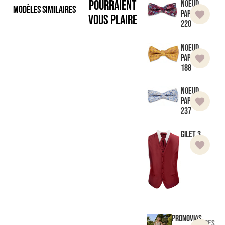
pourraient
Noeud
Modèles similaires
Papillon
vous plaire
220
Noeud
Papillon
188
Noeud
Papillon
237
Gilet 3
Pronovias
Robes