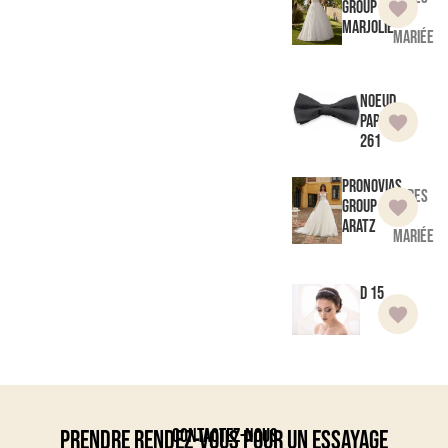
Group
de
Marjolie
mariée
Noeud
Papillon
261
Pronovias
Robes
Group
de
Aratz
mariée
D 15
Contactez-nous
Prendre rendez-vous pour un essayage