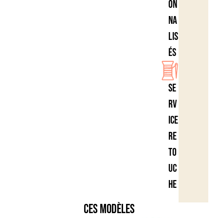
on
na
lis
és
Se
rv
ice
re
to
uc
he
Ces modèles