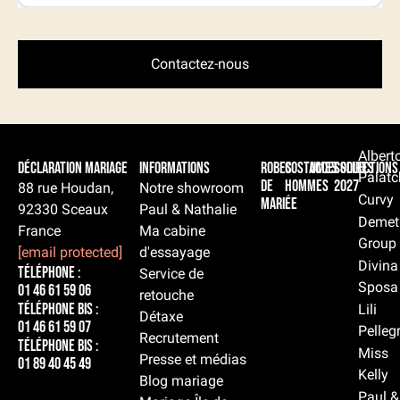
Contactez-nous
Albert
Déclaration Mariage
Informations
Robes
Costumes
Accessoires
Collections
Palatc
de
hommes
2027
88 rue Houdan,
Notre showroom
Curvy
mariée
92330 Sceaux
Paul & Nathalie
Demet
France
Ma cabine
Group
[email protected]
d'essayage
Divina
Téléphone :
Service de
Sposa
01 46 61 59 06
retouche
Téléphone BIS :
Lili
Détaxe
01 46 61 59 07
Pelleg
Recrutement
Téléphone BIS :
Miss
Presse et médias
01 89 40 45 49
Kelly
Blog mariage
Paul &